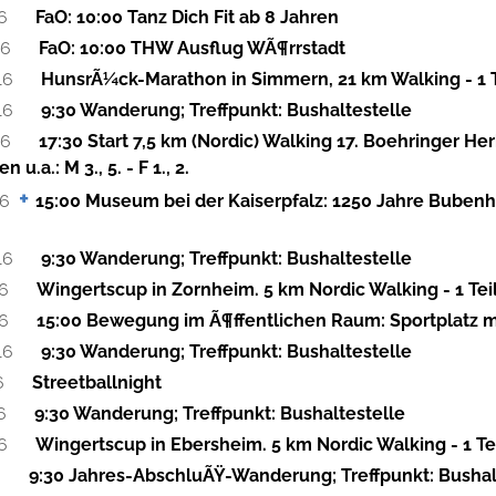
6
FaO: 10:00 Tanz Dich Fit ab 8 Jahren
16
FaO: 10:00 THW Ausflug WÃ¶rrstadt
16
HunsrÃ¼ck-Marathon in Simmern, 21 km Walking - 1 
16
9:30 Wanderung; Treffpunkt: Bushaltestelle
16
17:30 Start 7,5 km (Nordic) Walking 17. Boehringer Her
 u.a.: M 3., 5. - F 1., 2.
16
15:00 Museum bei der Kaiserpfalz: 1250 Jahre Bube
16
9:30 Wanderung; Treffpunkt: Bushaltestelle
16
Wingertscup in Zornheim. 5 km Nordic Walking - 1 Tei
16
15:00 Bewegung im Ã¶ffentlichen Raum: Sportplatz 
16
9:30 Wanderung; Treffpunkt: Bushaltestelle
6
Streetballnight
6
9:30 Wanderung; Treffpunkt: Bushaltestelle
6
Wingertscup in Ebersheim. 5 km Nordic Walking - 1 Tei
6
9:30 Jahres-AbschluÃŸ-Wanderung; Treffpunkt: Bushal