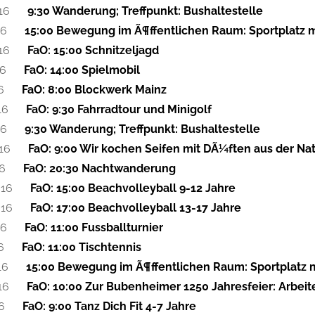
16
9:30 Wanderung; Treffpunkt: Bushaltestelle
16
15:00 Bewegung im Ã¶ffentlichen Raum: Sportplatz 
16
FaO: 15:00 Schnitzeljagd
16
FaO: 14:00 Spielmobil
6
FaO: 8:00 Blockwerk Mainz
16
FaO: 9:30 Fahrradtour und Minigolf
16
9:30 Wanderung; Treffpunkt: Bushaltestelle
16
FaO: 9:00 Wir kochen Seifen mit DÃ¼ften aus der Na
16
FaO: 20:30 Nachtwanderung
016
FaO: 15:00 Beachvolleyball 9-12 Jahre
016
FaO: 17:00 Beachvolleyball 13-17 Jahre
16
FaO: 11:00 Fussballturnier
6
FaO: 11:00 Tischtennis
16
15:00 Bewegung im Ã¶ffentlichen Raum: Sportplatz 
16
FaO: 10:00 Zur Bubenheimer 1250 Jahresfeier: Arbeite
6
FaO: 9:00 Tanz Dich Fit 4-7 Jahre