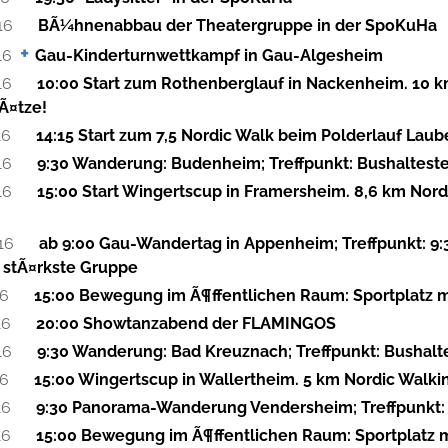
16
BÃ¼hnenabbau der Theatergruppe in der SpoKuHa
16
Gau-Kinderturnwettkampf in Gau-Algesheim
16
10:00 Start zum Rothenberglauf in Nackenheim. 10 km
Ã¤tze!
16
14:15 Start zum 7,5 Nordic Walk beim Polderlauf Lauben
16
9:30 Wanderung: Budenheim; Treffpunkt: Bushalteste
16
15:00 Start Wingertscup in Framersheim. 8,6 km Nordi
16
ab 9:00 Gau-Wandertag in Appenheim; Treffpunkt: 9:
 stÃ¤rkste Gruppe
16
15:00 Bewegung im Ã¶ffentlichen Raum: Sportplatz 
16
20:00 Showtanzabend der FLAMINGOS
16
9:30 Wanderung: Bad Kreuznach; Treffpunkt: Bushalt
16
15:00 Wingertscup in Wallertheim. 5 km Nordic Walking
16
9:30 Panorama-Wanderung Vendersheim; Treffpunkt: 
16
15:00 Bewegung im Ã¶ffentlichen Raum: Sportplatz 