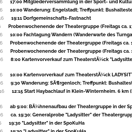
16
17:00 Mitgliederversammlung in der Sport- und Kultu
16
10:00 Wanderung: Engelstadt; Treffpunkt: Bushalteste
16
19:11 Dorfgemeinschafts-Fastnacht
6
Probenwochenende der Theatergruppe (Freitags ca. 17:
16
10:00 Fachtagung Wandern (Wanderwarte des Turnga
16
Probenwochenende der Theatergruppe (Freitags ca. 17
16
Probenwochenende der Theatergruppe (Freitags ca. 17
16
8:00 Kartenvorverkauf zum TheaterstÃ¼ck "Ladysitte
16
10:00 Kartenvorverkauf zum TheaterstÃ¼ck LADYSITT
16
9:30 Wanderung: SÃ¶rgenloch; Treffpunkt: Bushaltes
16
12:15 Start Haybachlauf in Klein-Winternheim. 6 km 
16
ab 9:00: BÃ¼hnenaufbau der Theatergruppe in der 
16
ca. 19:30: Generalprobe "Ladysitter" der Theatergru
6
19:30 "Ladysitter" in der SpoKuHa
16
19:30 "Ladysitter" in der SpoKuHa