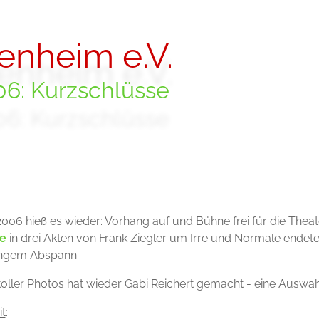
enheim e.V.
6: Kurzschlüsse
2006 hieß es wieder: Vorhang auf und Bühne frei für die The
e
in drei Akten von Frank Ziegler um Irre und Normale endete
langem Abspann.
oller Photos hat wieder Gabi Reichert gemacht - eine Auswah
it
: