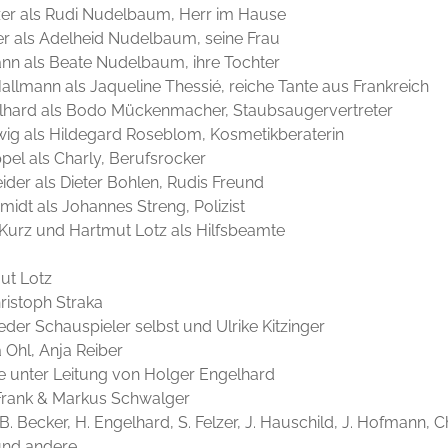
zer als Rudi Nudelbaum, Herr im Hause
ter als Adelheid Nudelbaum, seine Frau
nn als Beate Nudelbaum, ihre Tochter
allmann als Jaqueline Thessié, reiche Tante aus Frankreich
lhard als Bodo Mückenmacher, Staubsaugervertreter
ig als Hildegard Roseblom, Kosmetikberaterin
ppel als Charly, Berufsrocker
ider als Dieter Bohlen, Rudis Freund
idt als Johannes Streng, Polizist
Kurz und Hartmut Lotz als Hilfsbeamte
ut Lotz
ristoph Straka
eder Schauspieler selbst und Ulrike Kitzinger
 Ohl, Anja Reiber
e unter Leitung von Holger Engelhard
rank & Markus Schwalger
B. Becker, H. Engelhard, S. Felzer, J. Hauschild, J. Hofmann, Chr
und andere