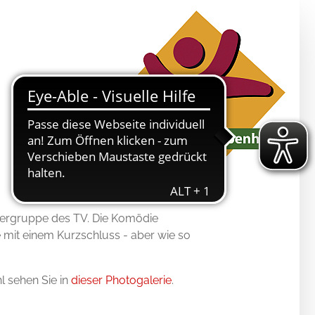
atergruppe des TV. Die Komödie
 mit einem Kurzschluss - aber wie so
l sehen Sie in
dieser Photogalerie
.