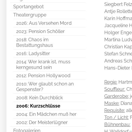
Siegbert Fel
Sportangebot
Antje Rollet
Theatergruppe
Karin Hoffma
2026: Aus Versehen Mord
Jacqueline H
2023: Pension Schöller
Holger Enge
2018: Chaos im
Martina Ludw
Bestattungshaus
Christian Ka
2016: Ladysitter
Stefan Schne
Andreas Schm
2014: Wer krank ist, muss
kerngesund sein
Hans-Dieter 
2012: Pension Hollywood
Regie:
Hartm
2010: Wer glaubt schon an
Souffleur:
Ch
Gespenster?
Garderobe:
j
2008: Kein Durchblick
Maske:
Diana
2006: Kurzschlüsse
Requisite:
all
2004: Ein Mädchen muß her
Ton / Licht:
F
2002: Der Meisterlügner
Bühnenbau:
Fotogalerien
H. Walldorf 